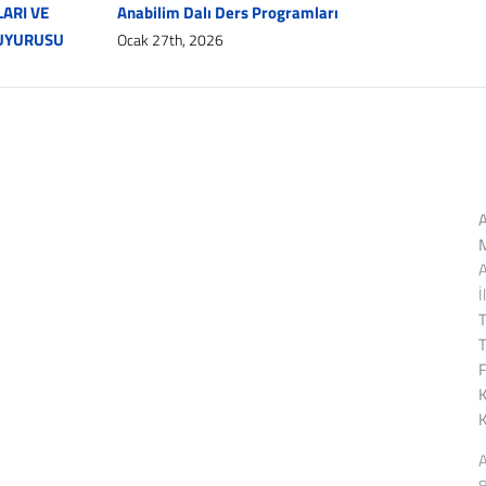
ARI VE
Anabilim Dalı Ders Programları
DUYURUSU
Ocak 27th, 2026
A
M
A
İ
T
T
F
K
A
8