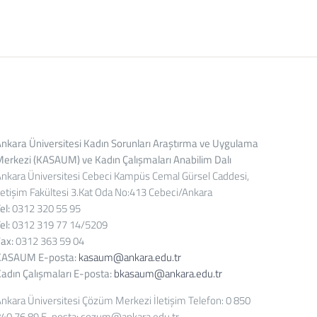
nkara Üniversitesi Kadın Sorunları Araştırma ve Uygulama
erkezi (KASAUM) ve Kadın Çalışmaları Anabilim Dalı
nkara Üniversitesi Cebeci Kampüs Cemal Gürsel Caddesi,
letişim Fakültesi 3.Kat Oda No:413 Cebeci/Ankara
el:
0312 320 55 95
el:
0312 319 77 14/5209
ax:
0312 363 59 04
KASAUM E-posta:
kasaum@ankara.edu.tr
adın Çalışmaları E-posta:
bkasaum@ankara.edu.tr
nkara Üniversitesi Çözüm Merkezi İletişim Telefon: 0 850
40 76 89 E-posta: cozum@ankara.edu.tr