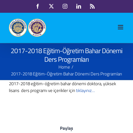
Skip
Facebook
X
Instagram
LinkedIn
Rss
to
content
2017-2018 Eğitim-Öğretim Bahar Dönemi
Ders Programları
Home
2017-2018 Eğitim-Öğretim Bahar Dönemi Ders Programları
2017-2018 eğitim-öğretim bahar dönemi doktora, yüksek
lisans ders programı ve içerikler için
tıklayınız…
Paylaş